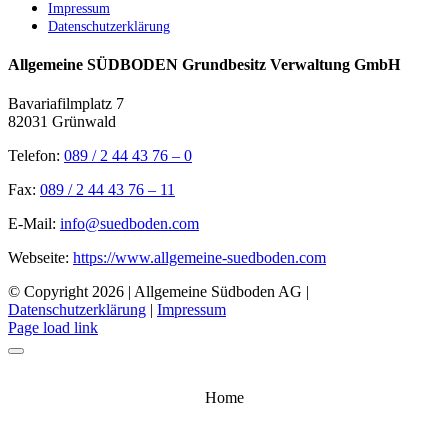
Impressum
Datenschutzerklärung
Allgemeine SÜDBODEN Grundbesitz Verwaltung GmbH
Bavariafilmplatz 7
82031 Grünwald
Telefon:
089 / 2 44 43 76 – 0
Fax:
089 / 2 44 43 76 – 11
E-Mail:
info@suedboden.com
Webseite:
https://www.allgemeine-suedboden.com
© Copyright
2026 | Allgemeine Südboden AG |
Datenschutzerklärung
|
Impressum
Facebook
Instagram
LinkedIn
Page load link
Home