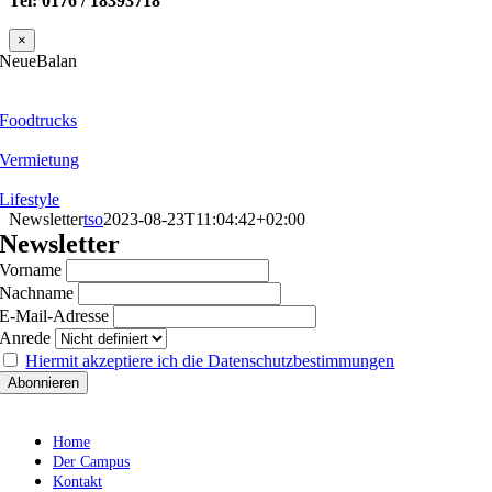
Tel: 0176 / 18393718
×
Zum
NeueBalan
Inhalt
springen
Foodtrucks
Vermietung
Lifestyle
Newsletter
tso
2023-08-23T11:04:42+02:00
Newsletter
Vorname
Nachname
E-Mail-Adresse
Anrede
Hiermit akzeptiere ich die Datenschutzbestimmungen
Home
Der Campus
Kontakt